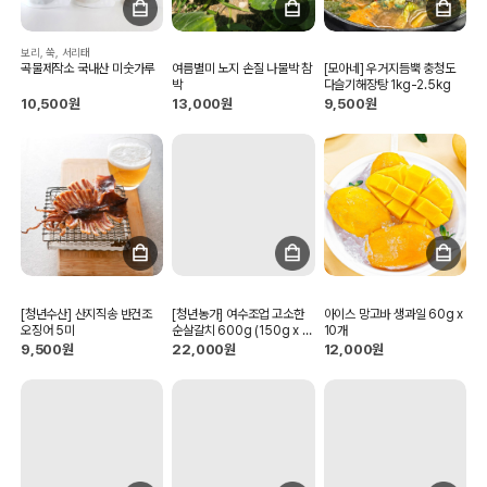
보리, 쑥, 서리태
곡물제작소 국내산 미숫가루
여름별미 노지 손질 나물박 참
[모아네] 우거지듬뿍 충청도
박
다슬기해장탕 1kg-2.5kg
10,500원
13,000원
9,500원
[청년수산] 산지직송 반건조
[청년농가] 여수조업 고소한
아이스 망고바 생과일 60g x
오징어 5미
순살갈치 600g (150g x 4
10개
팩)
9,500원
22,000원
12,000원