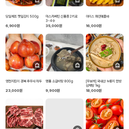
당일제조 깻잎김치 500g
마스카써틴 신품종 2키로
아이스 파인애플바
3~4수
6,900원
35,000원
16,000원
영천지킴이 경북 후무사 자두
명품 소갈비탕 800g
[무보까] 국내산 누룽지 한방
삼계탕 1kg
23,000원
9,900원
18,000원