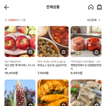
전체상품
총
1,323
개의 상품
최근등록
한입이면충분한사
100% 국내산 꼬막에 순살손질 비법소스
가격부담없이 맛과 품질은 그대로 유지한 명란
국산 영천 햇 루비에스 미니사
특제소스 밥도둑 순살꼬막징
백명란젓파지 & 양념명란젓파
과
지
19,000원
7,500원
9,900원