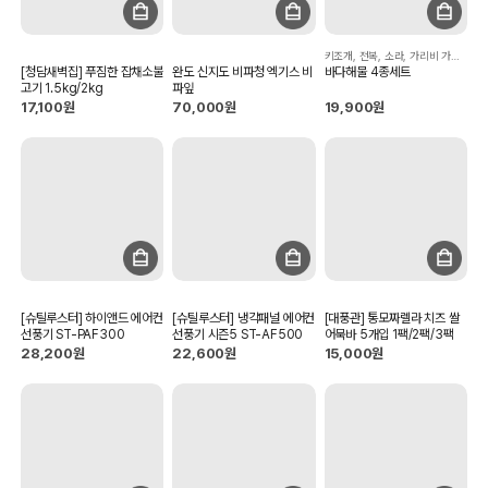
키조개, 전복, 소라, 가리비 가득 담았습니다.
[청담새벽집] 푸짐한 잡채소불
완도 신지도 비파청 엑기스 비
바다해물 4종세트
고기 1.5kg/2kg
파잎
17,100원
70,000원
19,900원
[슈틸루스터] 하이앤드 에어컨
[슈틸루스터] 냉각패널 에어컨
[대풍관] 통모짜렐라 치즈 쌀
선풍기 ST-PAF300
선풍기 시즌5 ST-AF500
어묵바 5개입 1팩/2팩/3팩
28,200원
22,600원
15,000원