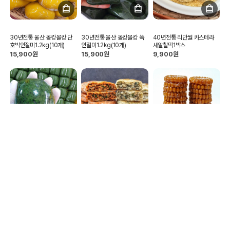
30년전통 울산 몰캉몰캉 단
30년전통 울산 몰캉몰캉 쑥
40년전통 리만월 카스테라
호박인절미1.2kg(10개)
인절미1.2kg(10개)
새알찰떡1박스
15,900원
15,900원
9,900원
40년전통 명물 물방울 쑥/단
26년전통 생야채! 국산재료듬
26년전통맛집 단호박 궁중 약
호박인절미1kg+콩고물증정
뿍! 우리밀 왕 호떡만두2종
과 35gx40개입 총1.4kg
16,900원
3,900원
15,900원