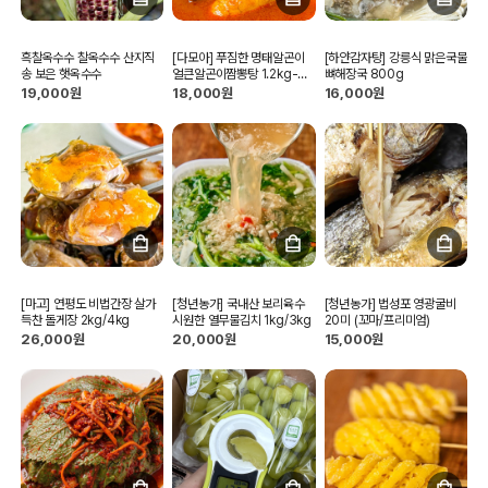
흑찰옥수수 찰옥수수 산지직
[다모아] 푸짐한 명태알곤이
[하얀감자탕] 강릉식 맑은국물
송 보은 햇옥수수
얼큰알곤이짬뽕탕 1.2kg-
뼈해장국 800g
3kg
19,000원
18,000원
16,000원
[마고] 연평도 비법간장 살가
[청년농가] 국내산 보리육수
[청년농가] 법성포 영광굴비
득찬 돌게장 2kg/4kg
시원한 열무물김치 1kg/3kg
20미 (꼬마/프리미엄)
26,000원
20,000원
15,000원