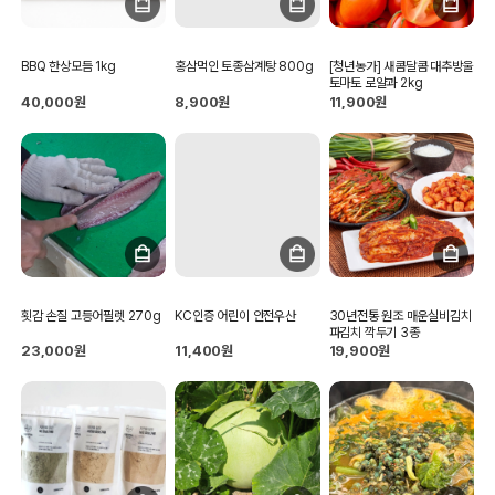
BBQ 한상모듬 1kg
홍삼먹인 토종삼계탕 800g
[청년농가] 새콤달콤 대추방울
토마토 로얄과 2kg
40,000원
8,900원
11,900원
횟감 손질 고등어필렛 270g
KC인증 어린이 안전우산
30년전통 원조 매운실비김치
파김치 깍두기 3종
23,000원
11,400원
19,900원