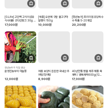
[G.Life] 고단백 고식이섬유
[매홍] 오븐에 구운 꿀고구마
[청년농가] 프리미엄 초당옥수
식사대용 굿다인핑크 30g x
말랭이 150g
수 특품 5-20개입
10포
17,000원
10,000원
20,200원
청년농부가 직접 생산
윤영진농부의 마늘쫑
여름 보양식 든든한 국내산 추
40년전통 명물 제주 해풍 쑥
어탕/장어탕
개떡 / 콩쑥개떡600g(12개
입)
12,000원
8,900원
17,000원