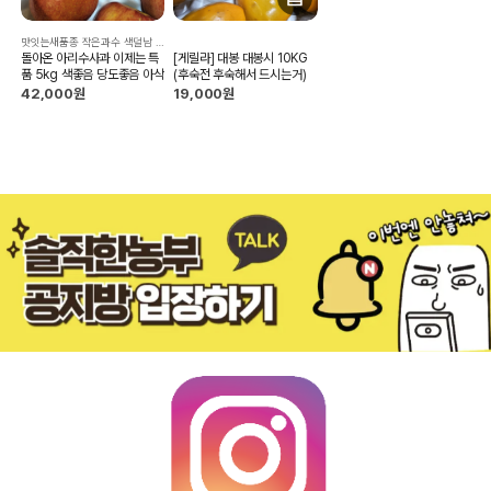
맛잇는새품종 작은과수 색덜남 당도좋음 아삭
돌아온 아리수사과 이제는 특
[게릴라] 대봉 대봉시 10KG
품 5kg 색좋음 당도좋음 아삭
(후숙전 후숙해서 드시는거)
42,000원
19,000원