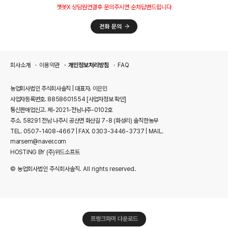
챗봇X 상담원연결후 문의주시면 순차답변드립니다
회사소개
이용약관
개인정보처리방침
FAQ
농업회사법인 주식회사솔직 | 대표자. 이은민
사업자등록번호. 8858601554
[사업자정보 확인]
통신판매업신고. 제-2021-전남나주-0102호
주소. 58291 전남 나주시 공산면 화산길 7-8 (화성리) 솔직한농부
TEL. 0507-1408-4667 | FAX. 0303-3446-3737 | MAIL.
marsem@naver.com
HOSTING BY (주)위드소프트
© 농업회사법인 주식회사솔직. All rights reserved.
프랭크파머 다운로드