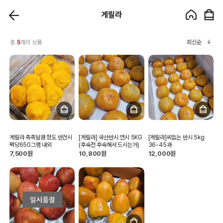
게릴라
총
5
개의 상품
최신순
게릴라 촉촉달콤 청도 반건시
[게릴라] 국산반시 연시 5KG
[게릴라]씨없는 반시 5kg
팩당650그램 내외
(후숙전 후숙해서 드시는거)
36-45과
7,500원
10,800원
12,000원