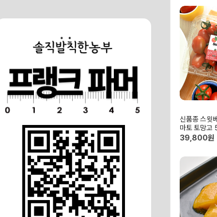
신품종 스윗
마토 토망고 
가토마토
39,800원