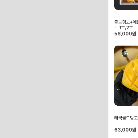
골드망고+애
트 1호/2호
56,000원
태국골드망고
63,000원