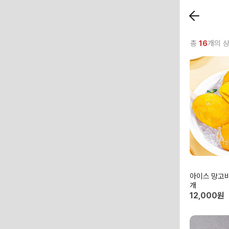
총
16
개의 
아이스 망고바 
개
12,000원