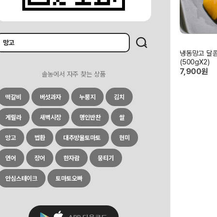
냉동망고 달콤
(500gX2)
7,900원
솔농에서 자주 찾는 상품
떡갈비
버섯과자
누룽지
김치
게릴라
새벽시장
명인반찬
쌀
망고
법환
대추방울토마토
현미
연어
장어
한자람
뭉티기
안심스테이크
토마토오빠