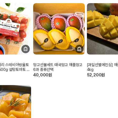
베리 스테비아방울토
망고선물세트 태국망고 애플망고
[과일선별에진심] 애
500g 설탕토마토 슈
6과 종류선택
4kg
40,000원
52,200원