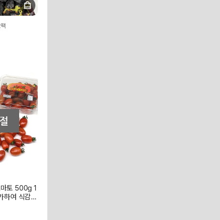
2팩
토 500g 1