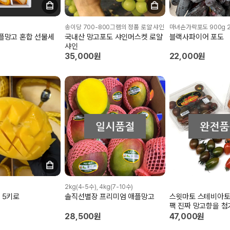
송이당 700-800그램의 정품 로얄 샤인
마녀손가락포도 900g 
플망고 혼합 선물세
국내산 망고포도 샤인머스켓 로얄
블랙사파이어 포도
샤인
35,000원
22,000원
2kg(4-5수), 4kg(7-10수)
 5키로
솔직선별장 프리미엄 애플망고
스윗마토 스테비아토마
팩 진짜 망고향을 첨가하여 식감과
풍미가 일품
28,500원
47,000원