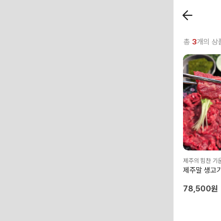
총
3
개의 상
제주의 힘찬 기
제주말 생고기
78,500원