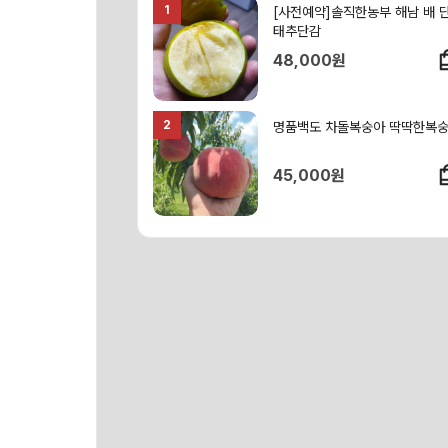
1
[사전예약]솔직한농부 해남 배 
태추단감
48,000원
2
명품백도 차돌복숭아 딱딱한복
45,000원