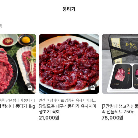
뭉티기
품
운을 담은 탐라마 뭉티기!
만건 이상 후기로 검증된 육사시미 생고기먹는날
 탐라마 뭉티기 1kg
당일도축 대구식뭉티기 육사시미
[7만원대 생고기선물
생고기 육회
속 선물세트 750g
21,000원
78,000원