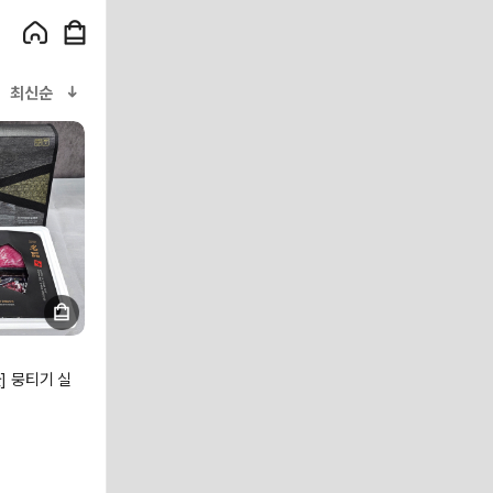
최신순
] 뭉티기 실