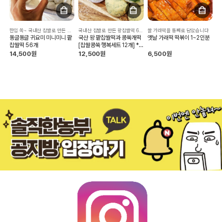
한입 쏙~ 국내산 찹쌀로 만든 쫀득 찹쌀떡.
국내산 찹쌀로 만든 왕찹쌀떡 6개, 콩쑥개떡 6개
쌀 가래떡을 통째로 담았습니다
동글동글 귀요미 미니미니 팥
국산 왕 팥찹쌀떡과 콩쑥개떡
옛날 가래떡 떡볶이 1~2인분
찹쌀떡 56개
[찹쌀콩쑥 행복세트 12개] *
개별포장
14,500원
12,500원
6,500원