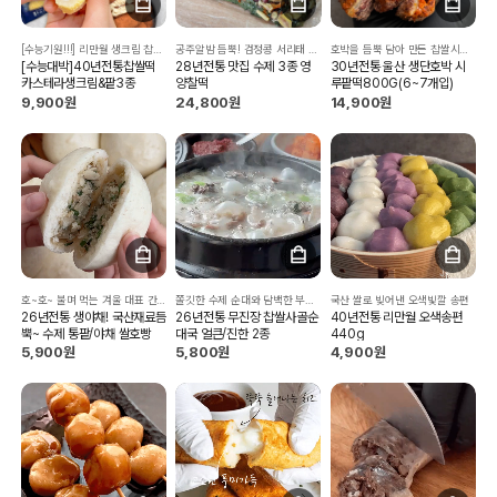
[수능기원!!!] 리만월 생크림 찹쌀떡2종과 통팥 찹쌀떡 소개드립니다~
공주알밤 듬뿍! 검정콩 서리태 듬뿍 ! 국내산찹쌀, 진도찰흑미, 진도햇쑥, 최상급뉴질랜드 당도높은 단호박까지 !!
호박을 듬뿍 담아 만든 찹쌀시루떡!!
[수능대박]40년전통찹쌀떡
28년전통 맛집 수제 3종 영
30년전통 울산 생단호박 시
카스테라생크림&팥3종
양찰떡
루팥떡800G(6~7개입)
9,900원
24,800원
14,900원
호~호~ 불며 먹는 겨울 대표 간식!! 팥과 야채 두가지
쫄깃한 수제 순대와 담백한 부수고기를 넣어 잡내없이 깔끔한맛
국산 쌀로 빚어낸 오색빛깔 송편
26년전통 생야채! 국산재료듬
26년전통 무진장 찹쌀사골순
40년전통 리만월 오색송편
뿍~ 수제 통팥/야채 쌀호빵
대국 얼큰/진한 2종
440g
5,900원
5,800원
4,900원