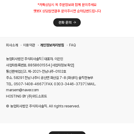
*카톡상담시 꼭 주문정보와 함께 문의주세요
챗봇X 상담원연결후 문의주시면 순차답변드립니다
회사소개
이용약관
개인정보처리방침
FAQ
농업회사법인 주식회사솔직 | 대표자. 이은민
사업자등록번호. 8858601554
[사업자정보 확인]
통신판매업신고. 제-2021-전남나주-0102호
주소. 58291 전남 나주시 공산면 화산길 7-8 (화성리) 솔직한농부
TEL. 0507-1408-4667 | FAX. 0303-3446-3737 | MAIL.
marsem@naver.com
HOSTING BY (주)위드소프트
© 농업회사법인 주식회사솔직. All rights reserved.