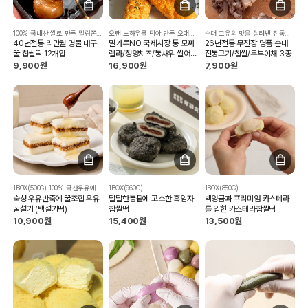
100% 국내산 쌀로 만든 말랑쫀득 꿀 찹쌀떡!!
오랜 노하우를 담아 만든 오대복 쌀 어묵바 3종으로 출시
순대 고유의 맛을 살려낸 전통적인 맛
40년전통 리만월 명물 대구
밀가루NO 국제시장 통 모짜
26년전통 무진장 명품 순대
꿀 찹쌀떡 12개입
렐라/청양치즈/통새우 쌀어묵
전통고기/찹쌀/두부야채 3종
바 3종
9,900원
16,900원
7,900원
1BOX(500G) 100% 국산우유에 100% 국산 아카시아꿀을 더해 바르고 건강하게 만든 설기 아이들👨‍👩‍👧‍👦 입맛에도 딱💕
1BOX(960G)
1BOX(850G)
숙성 우유반죽에 꿀조합 우유
달달한통팥에 고소한 흑임자
백앙금과 프리미엄 카스테라
꿀설기 (백설기떡)
찹쌀떡
를 입힌 카스테라찹쌀떡
10,900원
15,400원
13,500원