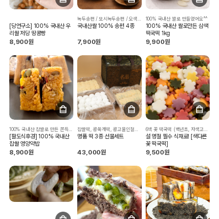
녹두송편 / 모시녹두송편 / 오색송편 / 콩송편
100% 국내산 쌀로 만들었어요^^
[당연구소] 100% 국내산 우
국내산쌀 100% 송편 4종
100% 국내산 쌀로만든 삼색
리쌀 저당 땅콩빵
떡국떡 1kg
8,900원
7,900원
9,900원
100% 국내산 찹쌀로 만든 쫀득한 약밥!
찹쌀떡, 콩쑥개떡, 콩고물인절미까지...3가지 맛을 가득 담았습니다.
6색 꽃 떡국떡 (백년초, 자색고구마,쑥,단호박,멥쌀,파프리카)
[팔도식후경] 100% 국내산
명품 떡 3종 선물세트
설 명절 필수 식재료! [색다른
찹쌀 영양약밥
꽃 떡국떡]
8,900원
43,000원
9,500원