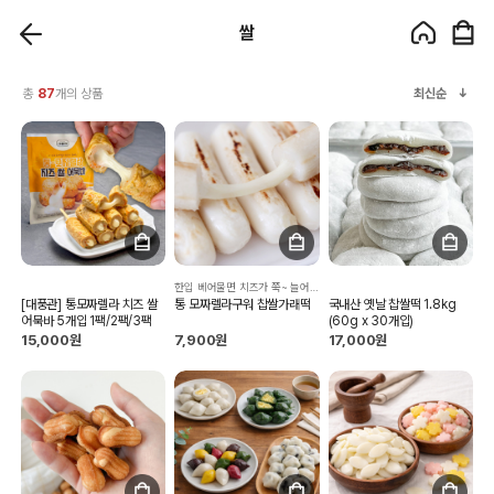
쌀
총
87
개의 상품
최신순
한입 베어물면 치즈가 쭉~ 늘어나는 구워먹는떡!!
[대풍관] 통모짜렐라 치즈 쌀
통 모짜렐라구워 찹쌀가래떡
국내산 옛날 찹쌀떡 1.8kg
어묵바 5개입 1팩/2팩/3팩
(60g x 30개입)
15,000원
7,900원
17,000원