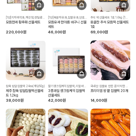
[1단]치자매작과,깨강정,렌틸콩강정,녹차다식,콩다식,복분자오란다,호두강정, 우리밀꼬마꿀약과,대추정과,오란다,백년초다식,들깨강정,백년초매작과, 인삼정과,도라지정과,귤정과,사과정과,오렌지정과 [2/3단]복분자유과,찹쌀유과,찹쌀산자,찹쌀약과,백년초강정,현미찹쌀엿강정, 쌀강정,들깨강정,렌틸콩강정,검정깨강정,당근정과,사과정과
[1단]복분자유과,찹쌀유과,단호박유과,들깨강정,렌틸콩강정,백년초강정,현미찹쌀엿강정,쌀강정,오란다 [2,3단]복분자유과,찹쌀유과,단호박유과,백년초유과
추석 떡선물세트 1호 1.6kg [1단] 블루베리 생크림케익 찹쌀떡, 딸기 생크림케익 찹쌀떡, 리얼 바나나 인절미, 고창수박떡 [2단] 영양찰떡, 단호박영양찰떡, 쑥 영양찰떡
모듬한과 황후화 선물세트
모듬유과 한아름 바구니 선물
옹골찬 추석 모듬떡 선물세트
세트
1호
220,000원
46,000원
69,000원
참쑥 밥알찹쌀떡 24ea(개당50g)
딸기생크림케익찹쌀떡,리얼바나나인절미,블루베리생크림케익찹쌀떡 (30ea)
국내산 찹쌀로 만든 큼지막한 찹쌀떡.
제주 참쑥 밥알찹쌀떡선물세
3종과일 생크림케익 찹쌀떡
프리미엄 왕 팥 찹쌀떡 20개
트 1.2kg
선물세트
38,000원
42,000원
14,000원