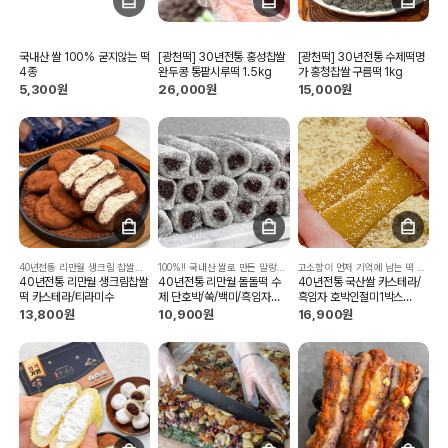
국내산 쌀 100% 굳지않는 떡
[광천떡] 30년전통 홍성찹쌀
[광천떡] 30년전통 수제떡명
4종
완두콩 통팥시루떡 1.5kg
가 홍청찹쌀 구름떡 1kg
5,300원
26,000원
15,000원
40년전통 리만월 생크림 찹쌀떡 소개드립니다~
100%!! 국내산 쌀로 만든 말랑말랑 돌돌떡 4종!!
고소함이 먼저 기억에 남는 떡 흑임자 호박인절미
40년전통 리만월 생크림찹쌀
40년전통 리만월 돌돌떡 수
40년전통 국산쌀 카스테라/
떡 카스테라/티라미수
제 단호박/쑥/백미/흑임자
흑임자 호박인절미1박스
600g
600g
13,800원
10,900원
16,900원