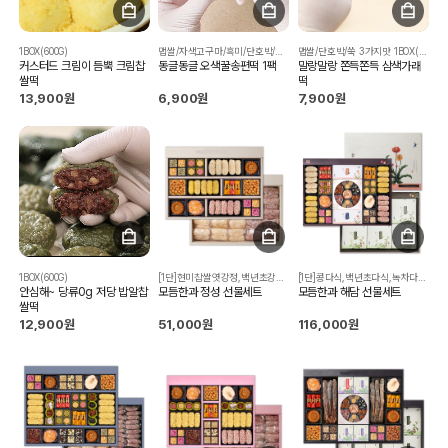
1BOX(600G)
맵쌀/자색고구마/흑미/단호박/쑥 5가지맛 1BOX(550G)
맵쌀/단호박/쑥 3가지맛 1BOX(1KG)
커스터드 크림이 듬뿍 크림찹
동글동글 오색꿀송편떡 1팩
말랑말랑 쫀득쫀득 삼색가래
쌀떡
떡
13,900원
6,900원
7,900원
1BOX(600G)
[1단]현미찹쌀엿강정,백년초강정,콩다식,백년초다식,찹쌀유과,우리밀꿀약과, 오란다,단호박유과,백년초매작과,치자매작과,귤정과,복분자유과,쌀강정 [2단]복분자유과,찹쌀유과
[1단]콩다식,백년초다식,녹차다식,백년초매작과,복분자매작과, 현미찹쌀엿강정,백년초강정,깨강정,검은깨강정,호두강정,찹쌀유과, 복분자유과,단호박유과,백년초유과,도라지정과,사과정과, 귤정과,대추초정과,토마토정과 [2/3단]복분자유과,찹쌀유과,찹쌀산자,우리밀꿀약과
안심해~ 당류0g 저당 밥알찹
모듬한과 정성 선물세트
모듬한과 해담 선물세트
쌀떡
12,900원
51,000원
116,000원