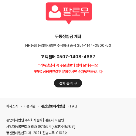
무통장입금 계좌
NH농협 농업회사법인 주식회사 솔직 351-1144-0900-53
고객센터 0507-1408-4667
*카톡상담시 꼭 주문정보와 함께 문의주세요
챗봇X 상담원연결후 문의주시면 순차답변드립니다
회사소개
이용약관
개인정보처리방침
FAQ
농업회사법인 주식회사솔직 | 대표자. 이은민
사업자등록번호. 8858601554
[사업자정보 확인]
통신판매업신고. 제-2021-전남나주-0102호