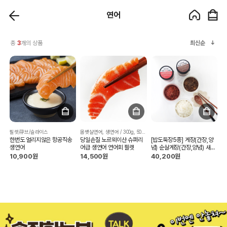
연어
총
3
개의 상품
최신순
필렛/큐브/슬라이스
몸뱃살연어, 생연어 / 300g, 500g,1kg
한번도 얼리지않은 항공직송
당일손질 노르웨이산 슈퍼리
[밥도둑장5종] 게장(간장,양
생연어
어급 생연어 연어회 필렛
념) 순살게장(간장,양념) 새우
장(간장,양념) 전복장, 연어장,
10,900원
14,500원
40,200원
비빔꼬막장