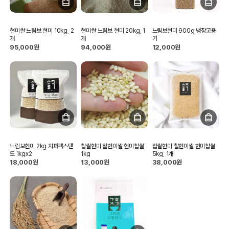
현미쌀 느림보 현미 10kg, 2
현미쌀 느림보 현미 20kg, 1
느림보현미 900g 냉장고용
개
개
기
95,000원
94,000원
12,000원
느림보현미 2kg 지퍼팩스탠
찹쌀현미 찰현미쌀 현미찹쌀
찹쌀현미 찰현미쌀 현미찹쌀
드 1kgx2
1kg
5kg, 1개
18,000원
13,000원
38,000원