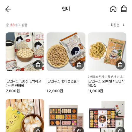
현미
총
23
개의 상품
최신순
현미유로 튀겨 기름 냄새 안나고 더 바삭바삭 맛있는 메밀칩!
[당연구소] 당0g! 담백하고
[당연구소] 현미볼 인절미
[당연구소] 오!메밀 저당간식
가벼운 현미볼
메밀칩
7,900원
12,900원
11,900원