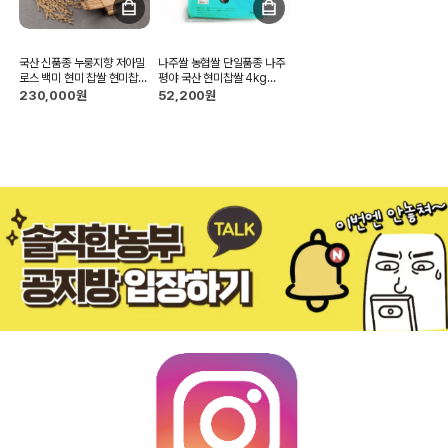
국산 신품종 누룽지향 저아밀
나주쌀 농협쌀 단일품종 나주
로스 백미 현미 찹쌀 현미찹쌀
평야 국산 현미찹쌀 4kg
1kg 2kg 5kg 10kg
10kg 1kg
230,000원
52,200원