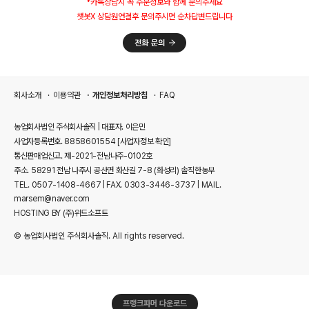
*카톡상담시 꼭 주문정보와 함께 문의주세요
챗봇X 상담원연결후 문의주시면 순차답변드립니다
회사소개
이용약관
개인정보처리방침
FAQ
농업회사법인 주식회사솔직 | 대표자. 이은민
사업자등록번호. 8858601554
[사업자정보 확인]
통신판매업신고. 제-2021-전남나주-0102호
주소. 58291 전남 나주시 공산면 화산길 7-8 (화성리) 솔직한농부
TEL. 0507-1408-4667 | FAX. 0303-3446-3737 | MAIL.
marsem@naver.com
HOSTING BY (주)위드소프트
© 농업회사법인 주식회사솔직. All rights reserved.
프랭크파머 다운로드