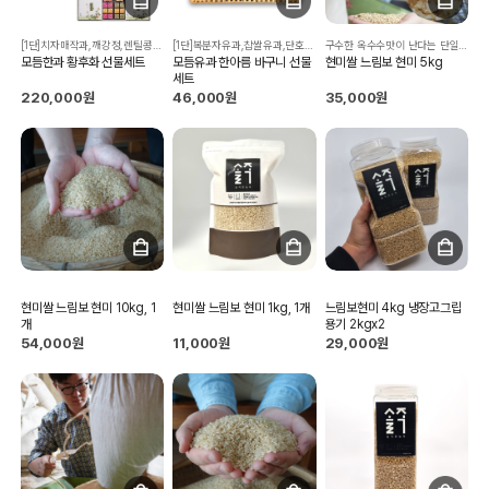
[1단]치자매작과,깨강정,렌틸콩강정,녹차다식,콩다식,복분자오란다,호두강정, 우리밀꼬마꿀약과,대추정과,오란다,백년초다식,들깨강정,백년초매작과, 인삼정과,도라지정과,귤정과,사과정과,오렌지정과 [2/3단]복분자유과,찹쌀유과,찹쌀산자,찹쌀약과,백년초강정,현미찹쌀엿강정, 쌀강정,들깨강정,렌틸콩강정,검정깨강정,당근정과,사과정과
[1단]복분자유과,찹쌀유과,단호박유과,들깨강정,렌틸콩강정,백년초강정,현미찹쌀엿강정,쌀강정,오란다 [2,3단]복분자유과,찹쌀유과,단호박유과,백년초유과
구수한 옥수수맛이 난다는 단일품종 1분도현미
모듬한과 황후화 선물세트
모듬유과 한아름 바구니 선물
현미쌀 느림보 현미 5kg
세트
220,000원
46,000원
35,000원
현미쌀 느림보 현미 10kg, 1
현미쌀 느림보 현미 1kg, 1개
느림보현미 4kg 냉장고그립
개
용기 2kgx2
54,000원
11,000원
29,000원