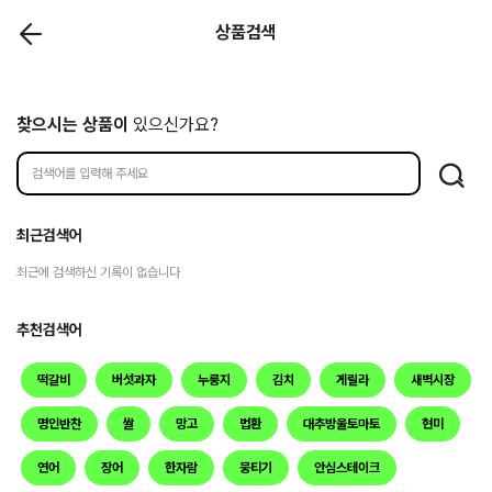
상품검색
찾으시는 상품이
있으신가요?
최근검색어
최근에 검색하신 기록이 없습니다
추천검색어
떡갈비
버섯과자
누룽지
김치
게릴라
새벽시장
명인반찬
쌀
망고
법환
대추방울토마토
현미
연어
장어
한자람
뭉티기
안심스테이크