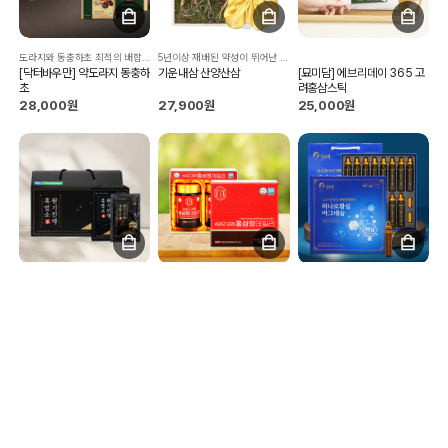
도라지와 동충하초 최적의 배합으로 만들었습니다. 엄선된 12가지 부원료 만들었습니다
5년이상 재배된 약성이 뛰어난 특품만으로 구성
[닥터바우만] 약도라지 동충하
기운내삼 산양산삼
[묘미담] 에브리데이 365 고
초
려홍삼스틱
28,000원
27,900원
25,000원
흑염소는 그 자체로 좋은 약재입니다. 영양손실을 줄이기 위해 공정 과정 최소화.
365일 데일리 홍삼 농축액 식탁에 올려두고, 데일리로 드실 수 있는 충분한 양입니다
활력을 높여주는 마시는 액상형 마그네슘
지리산마천농협 흑염소원기진
6년근 고려홍삼정 데일리 2p
김소형원방하나로황실마그네
액
슘
19,900원
25,000원
29,900원