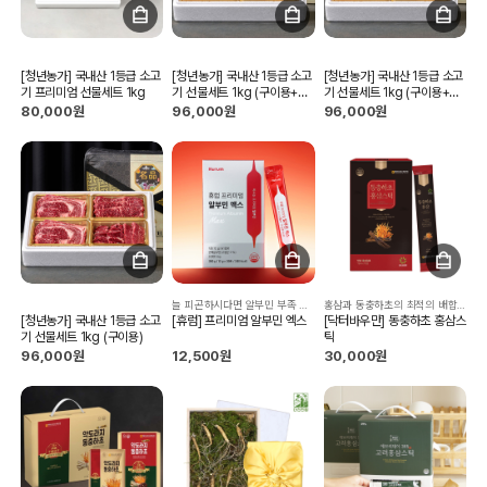
[청년농가] 국내산 1등급 소고
[청년농가] 국내산 1등급 소고
[청년농가] 국내산 1등급 소고
기 프리미엄 선물세트 1kg
기 선물세트 1kg (구이용+국
기 선물세트 1kg (구이용+국
거리)
거리)
80,000원
96,000원
96,000원
늘 피곤하시다면 알부민 부족 때문일 수도 있습니다.
홍삼과 동충하초의 최적의 배합으로 만든 명약
[청년농가] 국내산 1등급 소고
[휴럼] 프리미엄 알부민 엑스
[닥터바우만] 동충하초 홍삼스
기 선물세트 1kg (구이용)
틱
96,000원
12,500원
30,000원