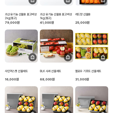
괴산 유기농 선물용 표고버섯
괴산 유기농 선물용 표고버섯
레드향 선물용
2kg(동고)
1kg(동고)
79,000원
41,000원
25,000원
샤인머스켓 선물세트
BLK 사과 선물세트
옐로우 기프트 선물세트
16,000원
68,000원
31,000원