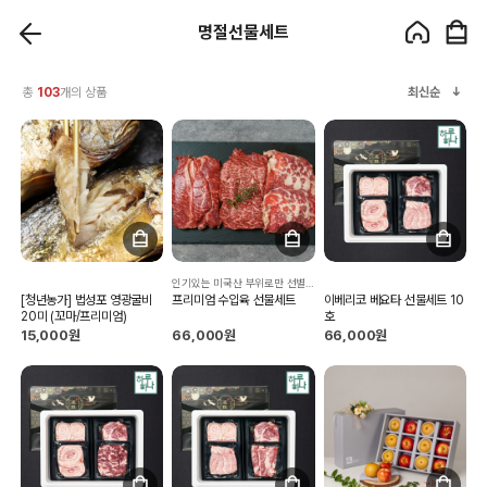
명절선물세트
총
103
개의 상품
최신순
인기있는 미국산 부위로만 선별해서 준비했습니다
[청년농가] 법성포 영광굴비
프리미엄 수입육 선물세트
이베리코 베요타 선물세트 10
20미 (꼬마/프리미엄)
호
15,000원
66,000원
66,000원