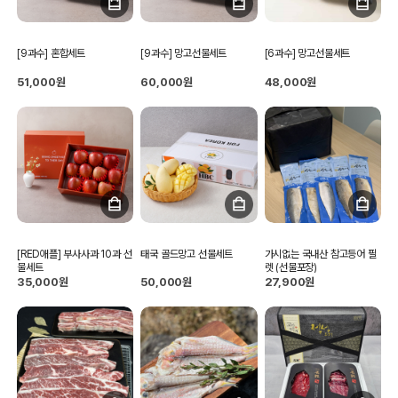
[9과수] 혼합세트
[9과수] 망고선물세트
[6과수] 망고선물세트
51,000원
60,000원
48,000원
[RED애플] 부사사과 10과 선
태국 골드망고 선물세트
가시없는 국내산 참고등어 필
물세트
렛 (선물포장)
35,000원
50,000원
27,900원