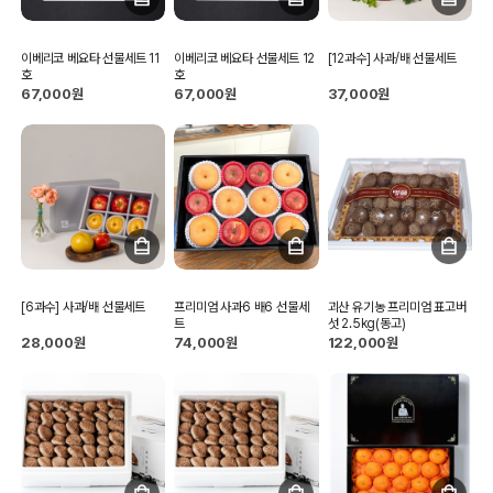
이베리코 베요타 선물세트 11
이베리코 베요타 선물세트 12
[12과수] 사과/배 선물세트
호
호
67,000원
67,000원
37,000원
[6과수] 사과/배 선물세트
프리미엄 사과6 배6 선물세
괴산 유기농 프리미엄 표고버
트
섯 2.5kg(동고)
28,000원
74,000원
122,000원