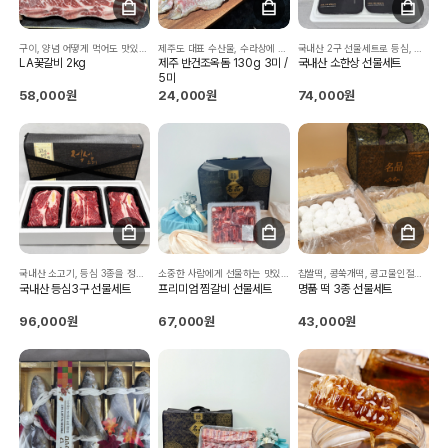
구이, 양념 어떻게 먹어도 맛있는 LA꽃갈비입니다.
제주도 대표 수산물, 수라상에 진상되었던 제주도 옥돔!
국내산 2구 선물세트로 등심, 채끝, 갈비, 살치로 4종 구성입니다.
LA꽃갈비 2kg
제주 반건조옥돔 130g 3미 /
국내산 소한상 선물세트
5미
58,000원
24,000원
74,000원
국내산 소고기, 등심 3종을 정성스럽게 담았습니다.
소중한 사람에게 선물하는 맛있는 찜갈비
찹쌀떡, 콩쑥개떡, 콩고물인절미까지...3가지 맛을 가득 담았습니다.
국내산 등심3구 선물세트
프리미엄 찜갈비 선물세트
명품 떡 3종 선물세트
96,000원
67,000원
43,000원