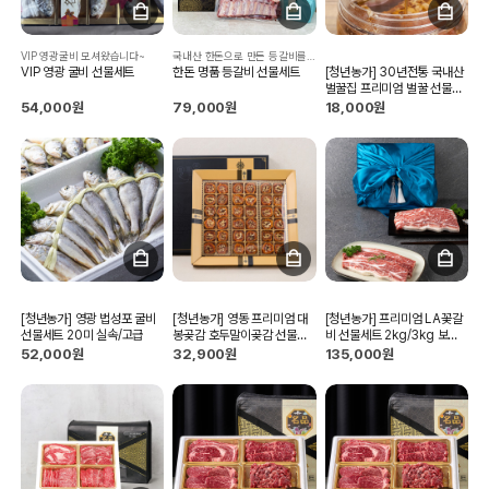
VIP 영광굴비 모셔왔습니다~
국내산 한돈으로 만든 등갈비를 엄선했습니다.
VIP 영광 굴비 선물세트
한돈 명품 등갈비 선물세트
[청년농가] 30년전통 국내산
벌꿀집 프리미엄 벌꿀 선물세
트
54,000원
79,000원
18,000원
[청년농가] 영광 법성포 굴비
[청년농가] 영동 프리미엄 대
[청년농가] 프리미엄 LA꽃갈
선물세트 20미 실속/고급
봉곶감 호두말이곶감 선물세
비 선물세트 2kg/3kg 보자
트 20구/30구
기포장 (6,7,8번 생꽃갈비)
52,000원
32,900원
135,000원