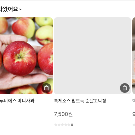
라왔어요~
 루비에스 미니사과
특제소스 밥도둑 순살꼬막징
7,500원
0