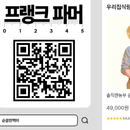
우리집식량
솔직한농부 순
49,000원
54,5