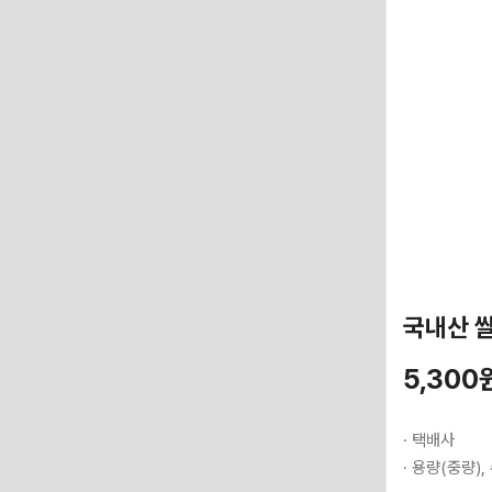
국내산 쌀
5,300
· 택배사
· 용량(중량),