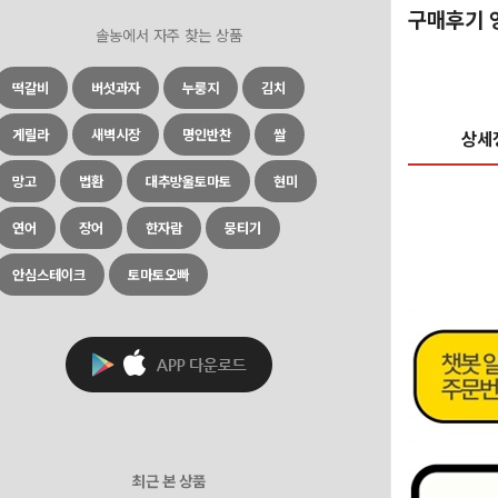
구매후기 
솔농에서 자주 찾는 상품
떡갈비
버섯과자
누룽지
김치
게릴라
새벽시장
명인반찬
쌀
상세
망고
법환
대추방울토마토
현미
연어
장어
한자람
뭉티기
안심스테이크
토마토오빠
최근 본 상품