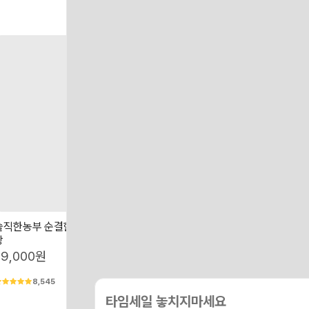
솔직한농부 순결한백미 쌀 5kg 지퍼백포
고품질 프리미엄 단일품종 찰진 찹
장
1개
29,000원
38,000원
8,545
1,093
타임세일 놓치지마세요