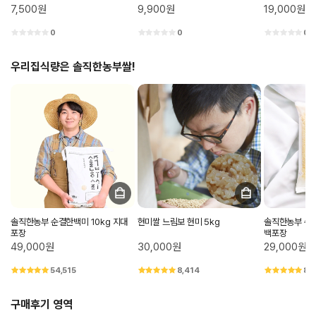
7,500원
9,900원
19,000원
0
0
0
우리집식량은 솔직한농부쌀!
솔직한농부 순결한백미 10kg 지대
현미쌀 느림보 현미 5kg
솔직한농부 순결
포장
백포장
49,000원
30,000원
29,000원
54,515
8,414
8,
구매후기 영역