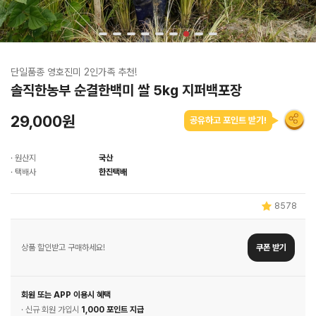
단일품종 영호진미 2인가족 추천!
솔직한농부 순결한백미 쌀 5kg 지퍼백포장
29,000원
공유하고 포인트 받기!
· 원산지
국산
· 택배사
한진택배
8578
상품 할인받고 구매하세요!
쿠폰 받기
회원 또는 APP 이용시 혜택
· 신규 회원 가입시
1,000 포인트 지급