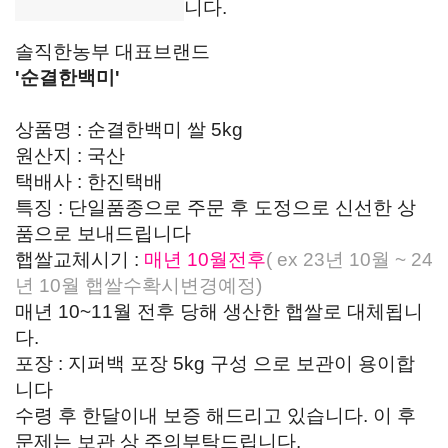
니다.
솔직한농부 대표브랜드
'순결한백미'
상품명 : 순결한백미 쌀 5kg
원산지 : 국산
택배사 : 한진택배
특징 : 단일품종으로 주문 후 도정으로 신선한 상
품으로 보내드립니다
햅쌀교체시기 :
매년 10월전후
( ex 23년 10월 ~ 24
년 10월 햅쌀수확시변경예정)
매년 10~11월 전후 당해 생산한 햅쌀로 대체됩니
다.
포장 : 지퍼백 포장 5kg 구성 으로 보관이 용이합
니다
수령 후 한달이내 보증 해드리고 있습니다. 이 후
문제는 보관 상 주의부탁드립니다.