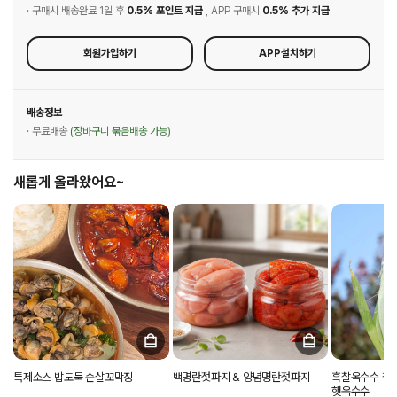
· 구매시 배송완료 1일 후
0.5% 포인트 지급
, APP 구매시
0.5% 추가 지급
회원가입하기
APP설치하기
배송정보
· 무료배송
(장바구니 묶음배송 가능)
새롭게 올라왔어요~
특제소스 밥도둑 순살꼬막징
백명란젓파지 & 양념명란젓파지
흑찰옥수수 찰
햇옥수수