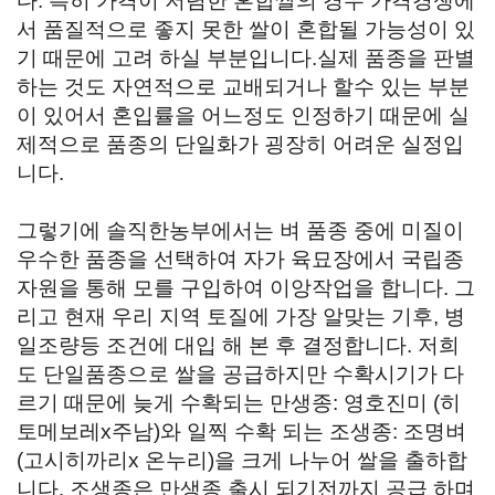
다. 특히 가격이 저렴한 혼합쌀의 경우 가격경쟁에
서 품질적으로 좋지 못한 쌀이 혼합될 가능성이 있
기 때문에 고려 하실 부분입니다.실제 품종을 판별
하는 것도 자연적으로 교배되거나 할수 있는 부분
이 있어서 혼입률을 어느정도 인정하기 때문에 실
제적으로 품종의 단일화가 굉장히 어려운 실정입
니다.
그렇기에 솔직한농부에서는 벼 품종 중에 미질이
우수한 품종을 선택하여 자가 육묘장에서 국립종
자원을 통해 모를 구입하여 이앙작업을 합니다. 그
리고 현재 우리 지역 토질에 가장 알맞는 기후, 병
일조량등 조건에 대입 해 본 후 결정합니다. 저희
도 단일품종으로 쌀을 공급하지만 수확시기가 다
르기 때문에 늦게 수확되는 만생종: 영호진미 (히
토메보레x주남)와 일찍 수확 되는 조생종: 조명벼
(고시히까리x 온누리)을 크게 나누어 쌀을 출하합
니다. 조생종은 만생종 출시 되기전까지 공급 하며