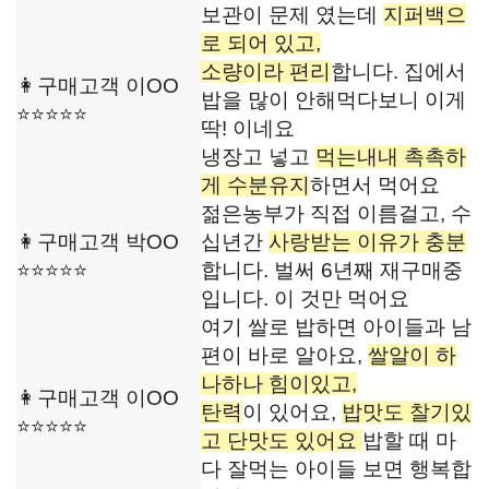
보관이 문제 였는데
지퍼백으
로 되어 있고,
소량이라 편리
합니다. 집에서
👩구매고객 이OO
밥을 많이 안해먹다보니 이게
⭐⭐⭐⭐⭐
딱! 이네요
냉장고 넣고
먹는내내 촉촉하
게 수분유지
하면서 먹어요
젊은농부가 직접 이름걸고, 수
👩구매고객 박OO
십년간
사랑받는 이유가 충분
⭐⭐⭐⭐⭐
합니다. 벌써 6년째 재구매중
입니다. 이 것만 먹어요
여기 쌀로 밥하면 아이들과 남
편이 바로 알아요,
쌀알이 하
나하나 힘이있고,
👩구매고객 이OO
탄력
이 있어요,
밥맛도 찰기있
⭐⭐⭐⭐⭐
고 단맛도 있어요
밥할 때 마
다 잘먹는 아이들 보면 행복합