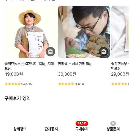
솔직한농부 순결한백미 10kg 지대
현미쌀 느림보 현미 5kg
솔직한농부 순결
포장
백포장
49,000원
30,000원
29,000원
54,515
8,414
8,
구매후기 영역
54,515
0
상세정보
판매공지
구매후기
상품문의