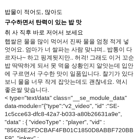
밥물이 적어도, 많아도
구수하면서 탄력이 있는 밥 맛
취 사 직후 바로 저어서 보세요
햅쌀은 물을 많이 먹어서 진짜 물을 엄청 적게 넣
엇어요. 엄마가 너 쌀파는 사람 맞냐며.. 밥통이 다
르자나~ 하고 핑계됫지만.. 허걱! 그래도 이거 꼬순
밥 딱딱하게 되서 못 먹을 상황인지 알앗는데 입안
에 구르면서 구수한 맛이 일품입니다. 찰기가 있다
보니 물을 너무 작게 잡앗는데도 괜찮네요. 역시
좋은쌀 맞습니다.
< type="text/data" class="__se_module_data"
data-module="{"type":"v2_video", "id" :"SE-
1c5cce63-dfc8-42a7-b033-a80b26631a9e",
"data" : { "videoType" : "player", "vid" :
"85628E2FDCBAF4FB01C1850D8ABBF720BB
F9", "inkey" :