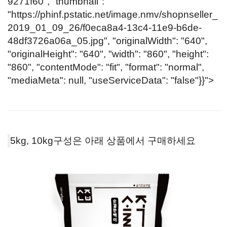
9271f60", "thumbnail":
"
https://phinf.pstatic.net/image.nmv/shopnseller_
2019_01_09_26/f0eca8a4-13c4-11e9-b6de-
48df3726a06a_05.jpg
", "originalWidth": "640",
"originalHeight": "640", "width": "860", "height":
"860", "contentMode": "fit", "format": "normal",
"mediaMeta": null, "useServiceData": "false"}}">
5kg, 10kg구성은 아래 상품에서 구매하세요