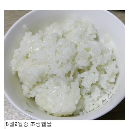
8월9월중 조생햅쌀