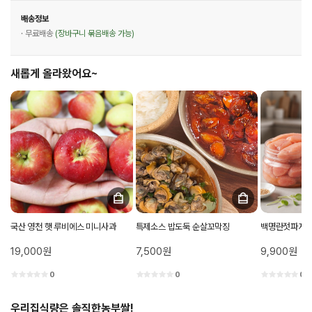
배송정보
· 무료배송
(장바구니 묶음배송 가능)
새롭게 올라왔어요~
국산 영천 햇 루비에스 미니사과
특제소스 밥도둑 순살꼬막징
백명란젓파지 
19,000원
7,500원
9,900원
0
0
0
우리집식량은 솔직한농부쌀!