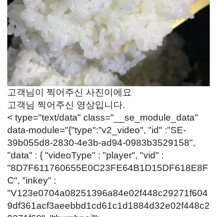
고객님이 찍어주신 사진이에요
고객님 찍어주신 영상입니다.
< type="text/data" class="__se_module_data"
data-module="{"type":"v2_video", "id" :"SE-
39b055d8-2830-4e3b-ad94-0983b3529158",
"data" : { "videoType" : "player", "vid" :
"8D7F611760655E0C23FE64B1D15DF618E8F
C", "inkey" :
"V123e0704a08251396a84e02f448c29271f604
9df361acf3aeebbd1cd61c1d1884d32e02f448c2