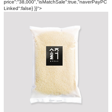
price":"38,000","isMatchSale":true,"naverPayPC
Linked":false} }}">