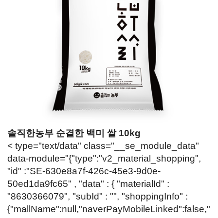
솔직한농부 순결한 백미 쌀 10kg
< type="text/data" class="__se_module_data"
data-module="{"type":"v2_material_shopping",
"id" :"SE-630e8a7f-426c-45e3-9d0e-
50ed1da9fc65" , "data" : { "materialId" :
"8630366079", "subId" : "", "shoppingInfo" :
{"mallName":null,"naverPayMobileLinked":false,"