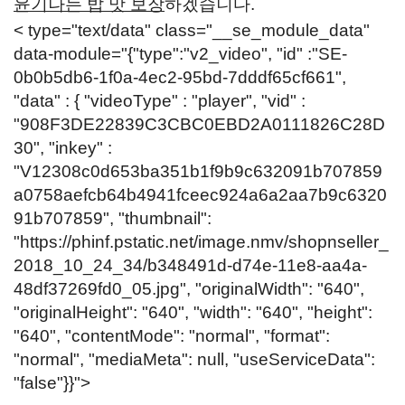
윤기나는 밥 맛 보장
하겠습니다.
< type="text/data" class="__se_module_data"
data-module="{"type":"v2_video", "id" :"SE-
0b0b5db6-1f0a-4ec2-95bd-7dddf65cf661",
"data" : { "videoType" : "player", "vid" :
"908F3DE22839C3CBC0EBD2A0111826C28D
30", "inkey" :
"V12308c0d653ba351b1f9b9c632091b707859
a0758aefcb64b4941fceec924a6a2aa7b9c6320
91b707859", "thumbnail":
"
https://phinf.pstatic.net/image.nmv/shopnseller_
2018_10_24_34/b348491d-d74e-11e8-aa4a-
48df37269fd0_05.jpg
", "originalWidth": "640",
"originalHeight": "640", "width": "640", "height":
"640", "contentMode": "normal", "format":
"normal", "mediaMeta": null, "useServiceData":
"false"}}">