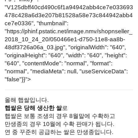
"V125dbff40cd490c6f1a94942abb4ce7e033693
478c428a6d3e207b81528a58e73c844942abb4
ce7e0336", "thumbnail":
"
https://phinf.pstatic.net/image.nmv/shopnseller_
2018_10_24_20/050466e1-d750-11e8-aa8b-
48df3726a06a_03.jpg
", "originalWidth": "640",
"originalHeight": "640", "width": "640", "height":
"640", "contentMode": "normal", "format":
"normal", "mediaMeta": null, "useServiceData":
"false"}}">
올해 햅쌀입니다.
햅쌀은 당해 생산한 쌀
로
햅쌀은 보통 조생의 경우 8월말에 수확하고
만생종의 경우 10월에 수확 판매가 됩니다.
연 중 꾸준히 공급하는 쌀은 만생종입니다.