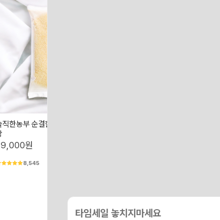
솔직한농부 순결한백미 쌀 5kg 지퍼백포
고품질 프리미엄 단일품종 찰진 찹
장
1개
29,000원
38,000원
8,545
1,093
타임세일 놓치지마세요