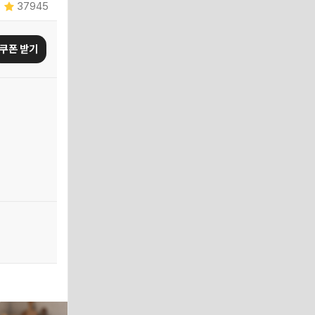
37945
쿠폰 받기