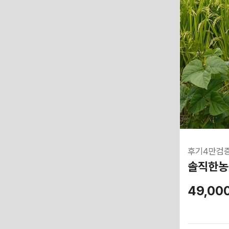
후기4만검증
솔직한농
49,00