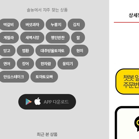
솔농에서 자주 찾는 상품
상세
떡갈비
버섯과자
누룽지
김치
게릴라
새벽시장
명인반찬
쌀
망고
법환
대추방울토마토
현미
연어
장어
한자람
뭉티기
안심스테이크
토마토오빠
최근 본 상품