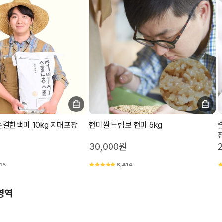
결한백미 10kg 지대포장
현미쌀 느림보 현미 5kg
30,000원
15
8,414
영역