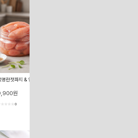
백명란젓파지 & 양념명란젓파지
흑찰옥수수 찰옥수수 산지직송 
수수
9,900원
19,000원
0
0