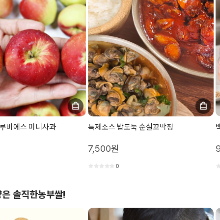
 루비에스 미니사과
특제소스 밥도둑 순살꼬막징
7,500원
0
은 솔직한농부쌀!