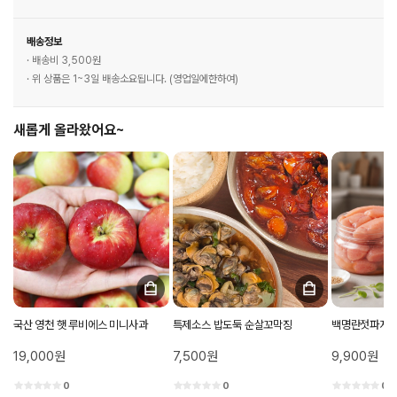
배송정보
· 배송비 3,500원
· 위 상품은 1~3일 배송소요됩니다. (영업일에한하여)
새롭게 올라왔어요~
국산 영천 햇 루비에스 미니사과
특제소스 밥도둑 순살꼬막징
백명란젓파지 
19,000원
7,500원
9,900원
0
0
0