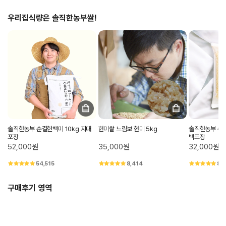
우리집식량은 솔직한농부쌀!
솔직한농부 순결한백미 10kg 지대
현미쌀 느림보 현미 5kg
솔직한농부 순결
포장
백포장
52,000원
35,000원
32,000원
54,515
8,414
8,
구매후기 영역