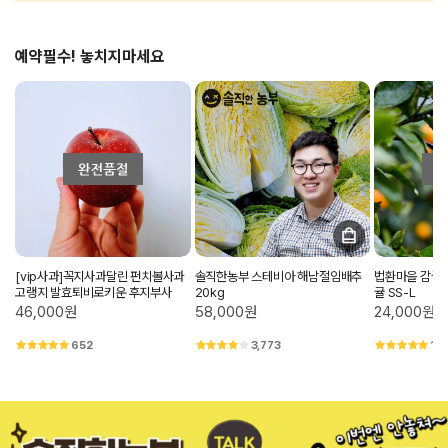
예약필수! 놓치지마세요
[vip사과]꼭지사과달린 펀치볼사과
솔직한농부 스테비아 해남절임배추
법환마을 감귤
고랭지 발효퇴비로키운 후지부사
20kg
귤 SS-L
46,000원
58,000원
24,000원
652
3,773
1,