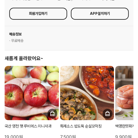
회원가입하기
APP설치하기
배송정보
· 무료배송
새롭게 올라왔어요~
국산 영천 햇 루비에스 미니사과
특제소스 밥도둑 순살꼬막징
백명란젓파지 
19,000원
7,500원
9,900원