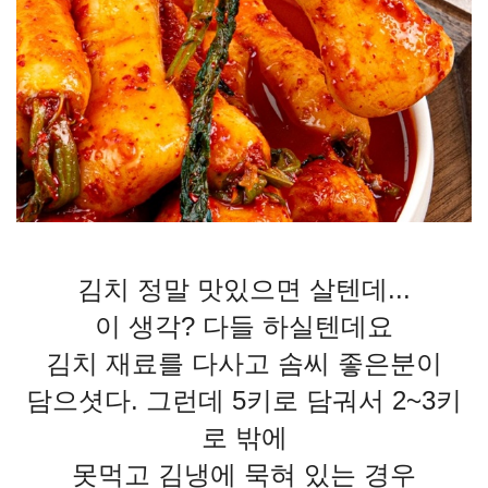
김치 정말 맛있으면 살텐데...
이 생각? 다들 하실텐데요
김치 재료를 다사고 솜씨 좋은분이
담으셧다. 그런데 5키로 담궈서 2~3키
로 밖에
못먹고 김냉에 묵혀 있는 경우