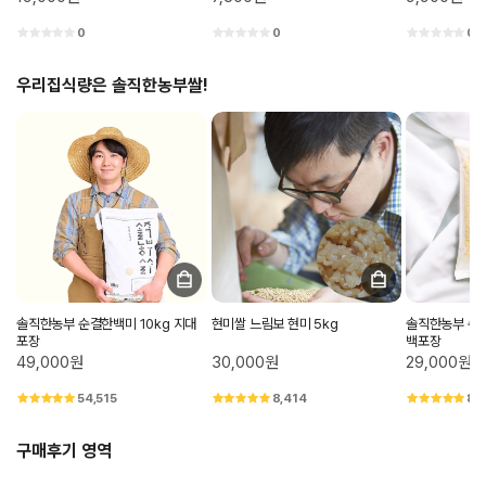
0
0
0
우리집식량은 솔직한농부쌀!
솔직한농부 순결한백미 10kg 지대
현미쌀 느림보 현미 5kg
솔직한농부 순결
포장
백포장
49,000원
30,000원
29,000원
54,515
8,414
8,
구매후기 영역