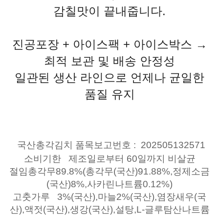
감칠맛이 끝내줍니다.
진공포장 + 아이스팩 + 아이스박스 →
최적 보관 및 배송 안정성
일관된 생산 라인으로 언제나 균일한
품질 유지
국산총각김치
품목보고번호 : 202505132571
소비기한 제조일로부터 60일까지 비살균
절임총각무89.8%(총각무(국산)91.88%,정제소금
(국산)8%,사카린나트륨0.12%)
고춧가루 3%(국산),마늘2%(국산),염장새우(국
산),액젓(국산),생강(국산),설탕,L-글루탐산나트륨