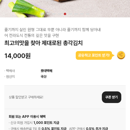
줄기까지 살린 원형 그대로 무뿐 아니라 줄기까지 함께 담아내
어 전라도식 전통의 깊은 맛을 구현
최고의맛을 찾아 제대로된 총각김치
14,000원
공유하고 포인트 받기!
· 택배사
롯테택배
· 원산지
국산
상품 할인받고 구매하세요!
쿠폰 받기
회원 또는 APP 이용시 혜택
· 신규 회원 가입시
1,000 포인트 지급
· 구매시 배송완료 1일 후
0.5% 포인트 지급
, APP 구매시
0.5% 추가 지급