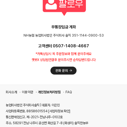
무통장입금 계좌
NH농협 농업회사법인 주식회사 솔직 351-1144-0900-53
고객센터 0507-1408-4667
*카톡상담시 꼭 주문정보와 함께 문의주세요
챗봇X 상담원연결후 문의주시면 순차답변드립니다
회사소개
이용약관
개인정보처리방침
FAQ
농업회사법인 주식회사솔직 | 대표자. 이은민
사업자등록번호. 8858601554
[사업자정보 확인]
통신판매업신고. 제-2021-전남나주-0102호
주소. 58291 전남 나주시 공산면 화산길 7-8 (화성리) 솔직한농부