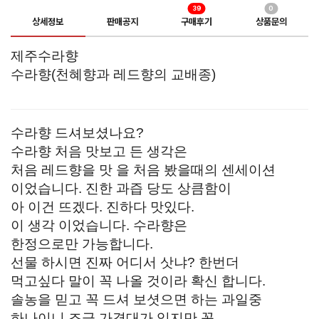
39
0
상세정보
판매공지
구매후기
상품문의
제주수라향
수라향(천혜향과 레드향의 교배종)
수라향 드셔보셨나요?
수라향 처음 맛보고 든 생각은
처음 레드향을 맛 을 처음 봤을때의 센세이션
이었습니다. 진한 과즙 당도 상큼함이
아 이건 뜨겠다. 진하다 맛있다.
이 생각 이었습니다. 수라향은
한정으로만 가능합니다.
선물 하시면 진짜 어디서 삿냐? 한번더
먹고싶다 말이 꼭 나올 것이라 확신 합니다.
솔농을 믿고 꼭 드셔 보셧으면 하는 과일중
하나이니 조금 가격대가 있지만 꼭