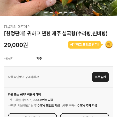
감귤계의 에르메스
[한정판매] 귀하고 찐한 제주 설국향(수라향,신비향)
29,000원
공유하고 포인트 받기!
· 원산지
제주
상품 할인받고 구매하세요!
쿠폰 받기
회원 또는 APP 이용시 혜택
· 신규 회원 가입시
1,000 포인트 지급
· 구매시 배송완료 1일 후
0.5% 포인트 지급
, APP 구매시
0.5% 추가 지급