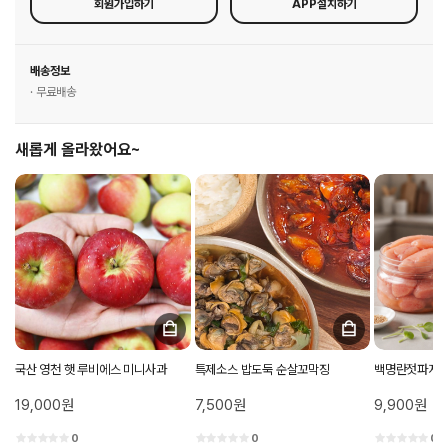
회원가입하기
APP설치하기
배송정보
· 무료배송
새롭게 올라왔어요~
국산 영천 햇 루비에스 미니사과
특제소스 밥도둑 순살꼬막징
백명란젓파지 
19,000원
7,500원
9,900원
0
0
0