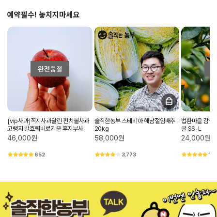
예약필수! 놓치지마세요
[vip사과]꼭지사과달린 펀치볼사과
솔직한농부 스테비아 해남절임배추
법환마을 감귤
고랭지 발효퇴비로키운 후지부사
20kg
귤 SS-L
46,000원
58,000원
24,000원
652
3,773
1,