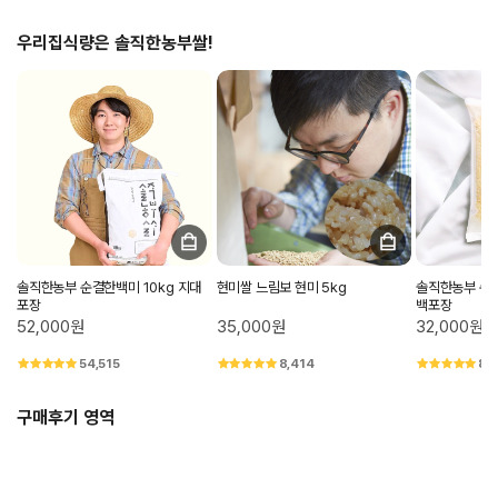
우리집식량은 솔직한농부쌀!
솔직한농부 순결한백미 10kg 지대
현미쌀 느림보 현미 5kg
솔직한농부 순결
포장
백포장
52,000원
35,000원
32,000원
54,515
8,414
8,
구매후기 영역