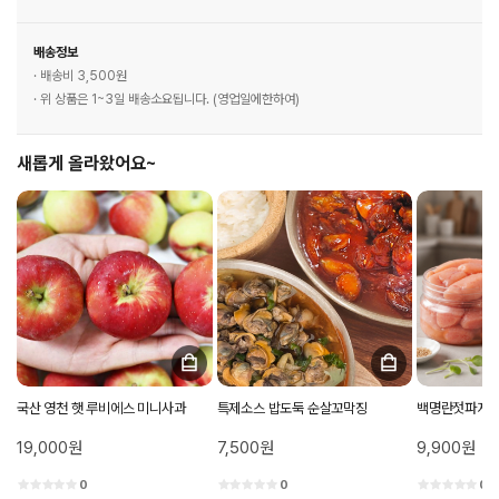
배송정보
· 배송비 3,500원
· 위 상품은 1~3일 배송소요됩니다. (영업일에한하여)
새롭게 올라왔어요~
국산 영천 햇 루비에스 미니사과
특제소스 밥도둑 순살꼬막징
백명란젓파지 
19,000원
7,500원
9,900원
0
0
0