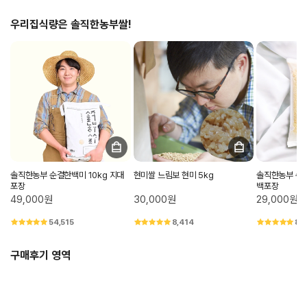
우리집식량은 솔직한농부쌀!
솔직한농부 순결한백미 10kg 지대
현미쌀 느림보 현미 5kg
솔직한농부 순결
포장
백포장
49,000원
30,000원
29,000원
54,515
8,414
8,
구매후기 영역