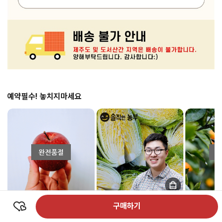
예약필수! 놓치지마세요
구매하기
[vip사과]꼭지사과달린 펀치볼사과
솔직한농부 스테비아 해남절임배추
법환마을 감귤
고랭지 발효퇴비로키운 후지부사
20kg
귤 SS-L