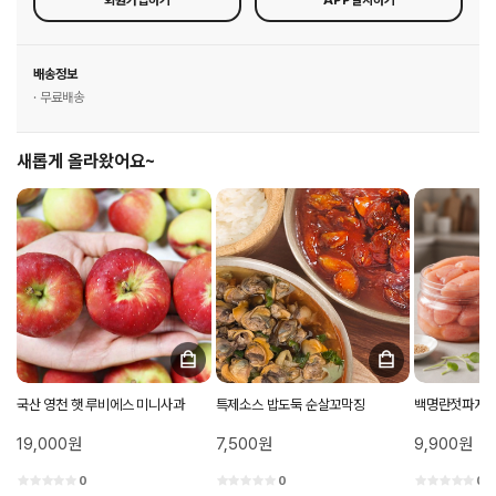
회원가입하기
APP설치하기
배송정보
· 무료배송
새롭게 올라왔어요~
국산 영천 햇 루비에스 미니사과
특제소스 밥도둑 순살꼬막징
백명란젓파지 
19,000원
7,500원
9,900원
0
0
0