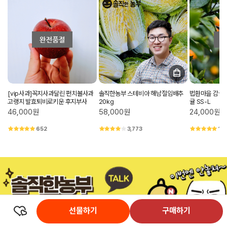
[vip사과]꼭지사과달린 펀치볼사과
솔직한농부 스테비아 해남절임배추
법환마을 감귤
고랭지 발효퇴비로키운 후지부사
20kg
귤 SS-L
46,000원
58,000원
24,000원
652
3,773
1,
선물하기
구매하기