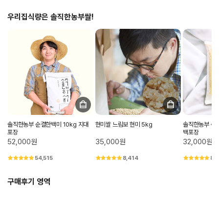
우리집식량은 솔직한농부쌀!
솔직한농부 순결한백미 10kg 지대
현미쌀 느림보 현미 5kg
솔직한농부 순결
포장
백포장
52,000원
35,000원
32,000원
54,515
8,414
8,
구매후기 영역