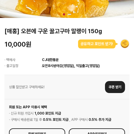
[매홍] 오븐에 구운 꿀고구마 말랭이 150g
10,000원
공유하고 포인트 받기!
· 택배사
CJ대한통운
· 출고일정
오전8시반마감(영업일), 익일출고(영업일)
상품 할인받고 구매하세요!
쿠폰 받기
회원 또는 APP 이용시 혜택
· 신규 회원 가입시
1,000 포인트 지급
· 구매시 배송완료 1일 후
0.5% 포인트 지급
, APP 구매시
0.5% 추가 지급