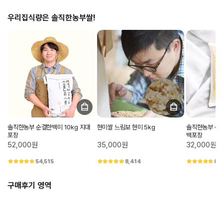
우리집식량은 솔직한농부쌀!
솔직한농부 순결한백미 10kg 지대
현미쌀 느림보 현미 5kg
솔직한농부 순결
포장
백포장
52,000원
35,000원
32,000원
54,515
8,414
8,
구매후기 영역