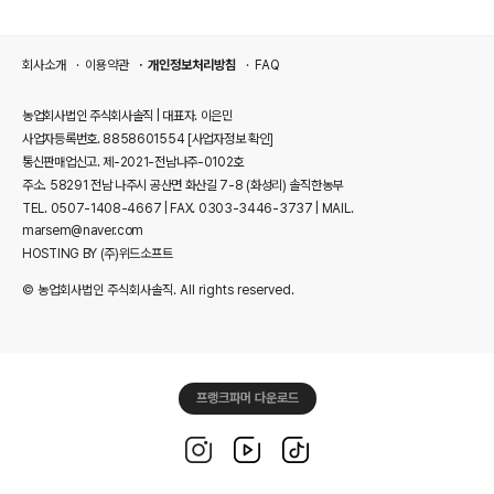
회사소개
이용약관
개인정보처리방침
FAQ
농업회사법인 주식회사솔직 | 대표자. 이은민
사업자등록번호. 8858601554
[사업자정보 확인]
통신판매업신고. 제-2021-전남나주-0102호
주소. 58291 전남 나주시 공산면 화산길 7-8 (화성리) 솔직한농부
TEL. 0507-1408-4667 | FAX. 0303-3446-3737 | MAIL.
marsem@naver.com
HOSTING BY (주)위드소프트
© 농업회사법인 주식회사솔직. All rights reserved.
프랭크파머 다운로드