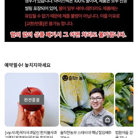
예약필수! 놓치지마세요
[vip사과]꼭지사과달린 펀치볼사과
솔직한농부 스테비아 해남절임배추
법환마을 감귤
고랭지 발효퇴비로키운 후지부사
20kg
귤 SS-L