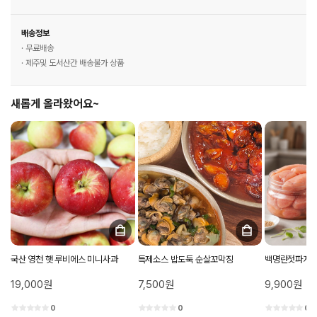
배송정보
· 무료배송
· 제주및 도서산간 배송불가 상품
새롭게 올라왔어요~
국산 영천 햇 루비에스 미니사과
특제소스 밥도둑 순살꼬막징
백명란젓파지 
19,000원
7,500원
9,900원
0
0
0