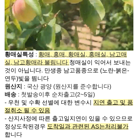
황매실특성
:
황매, 홍매, 황매실, 홍매실, 남고매
실, 남고황매라 불림니다
청매실이 익어서 보내는
것이 아닙니다. 만생종 남고품종으로 (노란-붉은-
연두)빛을 띔니다
원산지
: 국산 광양 (원산지를 준수합니다)
배송
:
첫발송이후 순차출고(2~5일)
- 우천 및 수확 선별에 대한 변수시
지연 출고 및 품
절취소 될 수 있음
- 산지사정에 따른 출고일지연이 있을 수 있으므로
정상도착된경우
도착일과 관련된 AS는처리불가
합니다