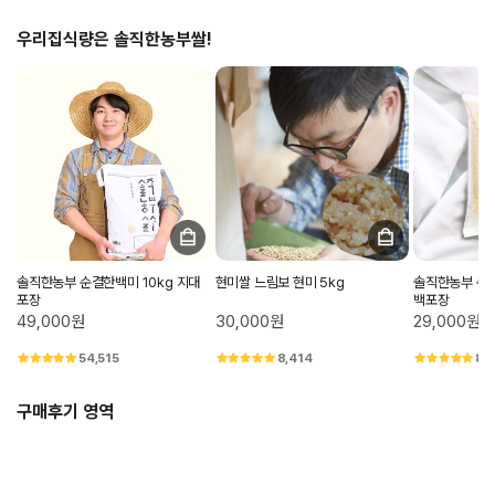
우리집식량은 솔직한농부쌀!
솔직한농부 순결한백미 10kg 지대
현미쌀 느림보 현미 5kg
솔직한농부 순결
포장
백포장
49,000원
30,000원
29,000원
54,515
8,414
8,
구매후기 영역