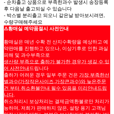
- 순차출고 상품으로 부족한과수 발생시 송장등록
후 다음날 출고되실 수 있습니다
- 박스별 분리출고 되오니 같은날 받아보시려면,
수량구매해주세요
⚠️황매실 예약품절시 사전안내
황매실은 매년 수확 전 산지수확량을 예상하고 예
약판매를 진행하고 있으나, 이상기후로 인한 과실
피해 및 과수부족으로
생산량 부족으로 출하가 불가한 경우가 생길 수 있
어 사전안내
드립니다
출하가 어려운 경우 일부 주문 건은
가장 부족한선
별과수(가장작은사이즈,가장큰과수)와 늦은주문
건 부터 취소환불안내 될수 있음을 미리안내드립
니다
.
취소처리시 보상처리는 결제금액환불로만 처리가
능하며, 저희가 판매하지 않은, 설탕 용기 고객님