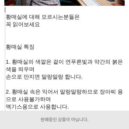
|
황매실에 대해 모르시는분들은
꼭 읽어보세요
황매실 특징
1. 황매실의 색깔은 겉이 연푸른빛과 약간의 붉은
색을 띄우며
손으로 만지면 말랑말랑 합니다.
2. 황매실 속은 익어서 말랑말랑하므로 장아찌 용
으로 사용불가하며
엑기스용으로 사용합니다.
판매중인 상품이 아닙니다.
3.황매실은 겉이 노랑게 익었을때 보내면 상할수