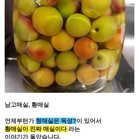
남고매실, 황매실
언제부턴가
청매실은 독성?
이 있어서
황매실이 진짜 매실이다
라는
이야기가 돌았습니다.