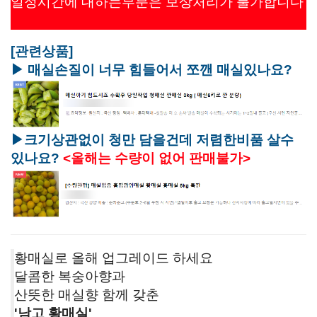
일정시간에 대하는부분은 보상처리가 불가합니다
[관련상품]
▶ 매실손질이 너무 힘들어서 쪼깬 매실있나요?
▶크기상관없이 청만 담을건데 저렴한비품 살수
있나요?
<올해는 수량이 없어 판매불가>
황매실로 올해 업그레이드 하세요
달콤한 복숭아향과
산뜻한 매실향 함께 갖춘
'남고 황매실'