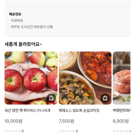
배송정보
· 무료배송
· 제주및 도서산간 배송불가 상품
새롭게 올라왔어요~
국산 영천 햇 루비에스 미니사과
특제소스 밥도둑 순살꼬막징
백명란젓파지 
19,000원
7,500원
9,900원
0
0
0