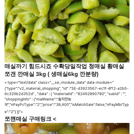
매실까기 힘드시죠 수확당일작업 청매실 황매실
쪼갠 깐매실 3kg ( 생매실6kg 깐분량)
< type="text/data" class="__se_module_data" data-module="
{"type":"v2_material_shopping", "id" :"SE-d3923567-ec1f-4f12-a2b5-
6c326b2d352d" , "data" : { "materialId" : "82492890780", "subId" : "",
"shoppingInfo" : {"mallName":"솔직한농
부","nPayPcType":"2","price":"38,400","isMatchSale":false,"nPayMblTyp
e":"2"} }}">
쪼깬매실 구매링크 <