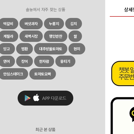
상세
솔농에서 자주 찾는 상품
떡갈비
버섯과자
누룽지
김치
게릴라
새벽시장
명인반찬
쌀
망고
법환
대추방울토마토
현미
연어
장어
한자람
뭉티기
안심스테이크
토마토오빠
최근 본 상품