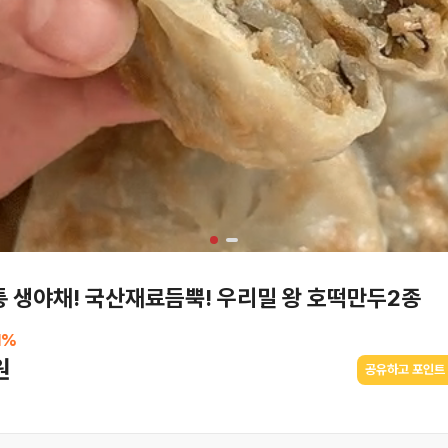
 생야채! 국산재료듬뿍! 우리밀 왕 호떡만두2종
1
%
원
공유하고 포인트 