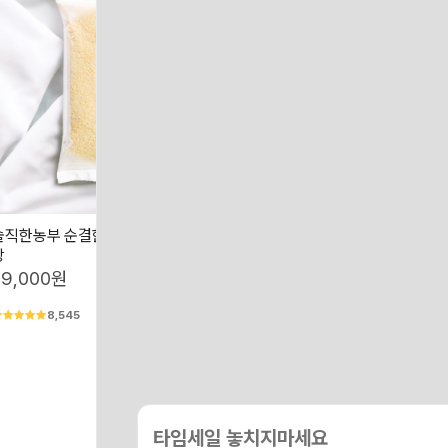
솔직한농부 순결한백미 쌀 5kg 지퍼백포
고품질 프리미엄 단일품종 찰진 찹
장
1개
29,000원
38,000원
8,545
1,093
타임세일 놓치지마세요