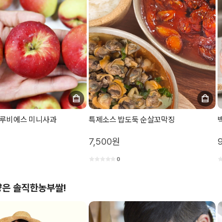
 루비에스 미니사과
특제소스 밥도둑 순살꼬막징
7,500원
0
은 솔직한농부쌀!