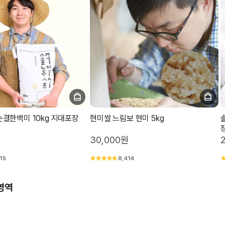
결한백미 10kg 지대포장
현미쌀 느림보 현미 5kg
30,000원
15
8,414
영역