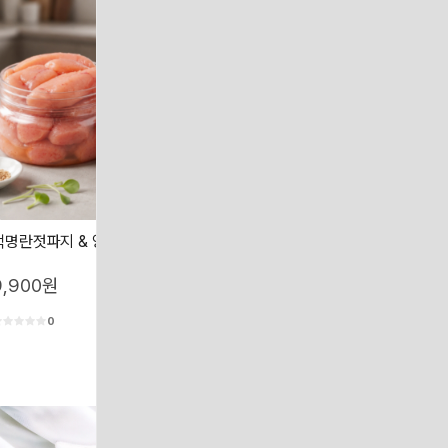
백명란젓파지 & 양념명란젓파지
흑찰옥수수 찰옥수수 산지직송 
수수
9,900원
19,000원
0
0