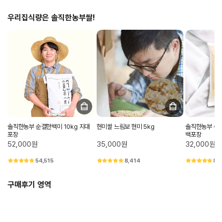
우리집식량은 솔직한농부쌀!
솔직한농부 순결한백미 10kg 지대
현미쌀 느림보 현미 5kg
솔직한농부 순결
포장
백포장
52,000원
35,000원
32,000원
54,515
8,414
8,
구매후기 영역