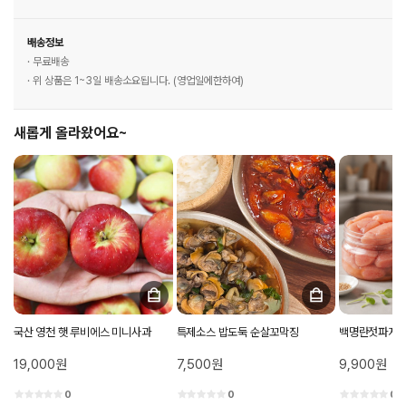
배송정보
· 무료배송
· 위 상품은 1~3일 배송소요됩니다. (영업일에한하여)
새롭게 올라왔어요~
국산 영천 햇 루비에스 미니사과
특제소스 밥도둑 순살꼬막징
백명란젓파지 
19,000원
7,500원
9,900원
0
0
0