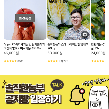
[vip사과]꼭지사과달린 펀치볼사과
솔직한농부 스테비아 해남절임배추
법환마을 감귤
고랭지 발효퇴비로키운 후지부사
20kg
귤 SS-L
46,000원
58,000원
24,000원
652
3,773
1,