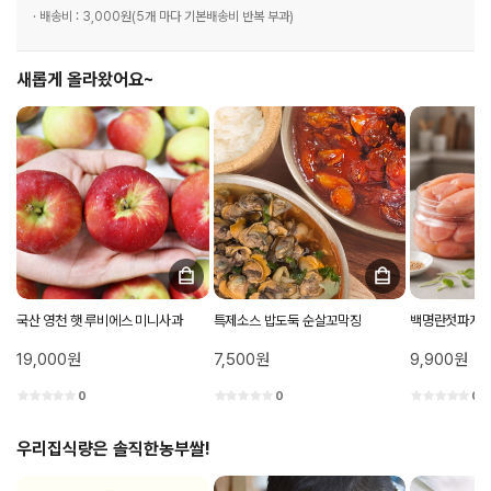
· 배송비 : 3,000원(5개 마다 기본배송비 반복 부과)
새롭게 올라왔어요~
국산 영천 햇 루비에스 미니사과
특제소스 밥도둑 순살꼬막징
백명란젓파지 
19,000원
7,500원
9,900원
0
0
0
우리집식량은 솔직한농부쌀!