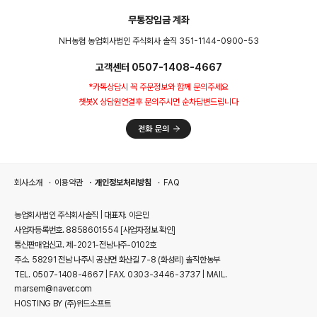
무통장입금 계좌
NH농협 농업회사법인 주식회사 솔직 351-1144-0900-53
고객센터 0507-1408-4667
*카톡상담시 꼭 주문정보와 함께 문의주세요
챗봇X 상담원연결후 문의주시면 순차답변드립니다
회사소개
이용약관
개인정보처리방침
FAQ
농업회사법인 주식회사솔직 | 대표자. 이은민
사업자등록번호. 8858601554
[사업자정보 확인]
통신판매업신고. 제-2021-전남나주-0102호
주소. 58291 전남 나주시 공산면 화산길 7-8 (화성리) 솔직한농부
TEL. 0507-1408-4667 | FAX. 0303-3446-3737 | MAIL.
marsem@naver.com
HOSTING BY (주)위드소프트