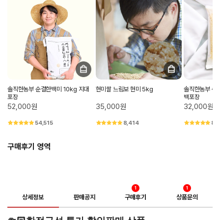
솔직한농부 순결한백미 10kg 지대
현미쌀 느림보 현미 5kg
솔직한농부 순결
포장
백포장
52,000원
35,000원
32,000원
54,515
8,414
8,
구매후기 영역
1
1
상세정보
판매공지
구매후기
상품문의