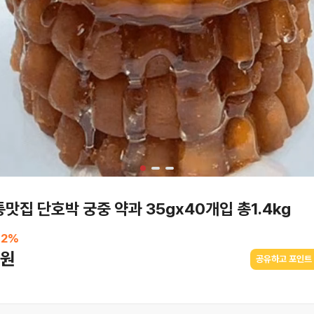
맛집 단호박 궁중 약과 35gx40개입 총1.4kg
12
%
0원
공유하고 포인트 