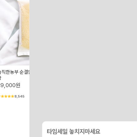
솔직한농부 순결한백미 쌀 5kg 지퍼백포
고품질 프리미엄 단일품종 찰진 찹
장
1개
29,000원
38,000원
8,545
1,093
타임세일 놓치지마세요