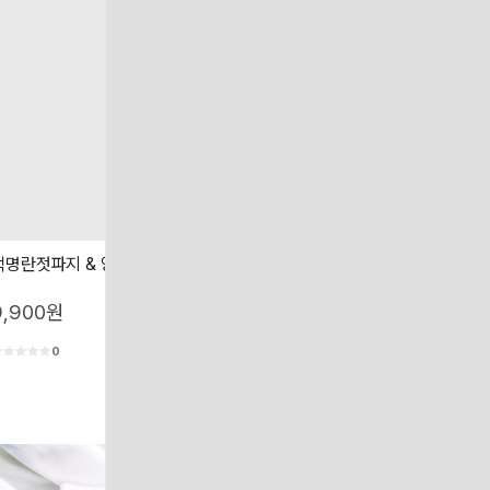
백명란젓파지 & 양념명란젓파지
흑찰옥수수 찰옥수수 산지직송 
수수
9,900원
19,000원
0
0