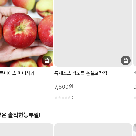
 루비에스 미니사과
특제소스 밥도둑 순살꼬막징
7,500원
0
은 솔직한농부쌀!