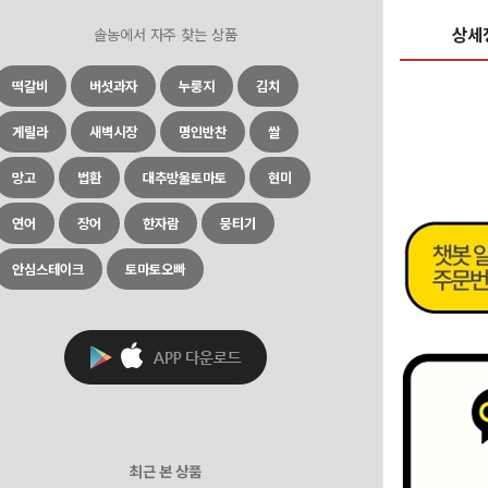
상세
솔농에서 자주 찾는 상품
떡갈비
버섯과자
누룽지
김치
게릴라
새벽시장
명인반찬
쌀
망고
법환
대추방울토마토
현미
연어
장어
한자람
뭉티기
안심스테이크
토마토오빠
최근 본 상품