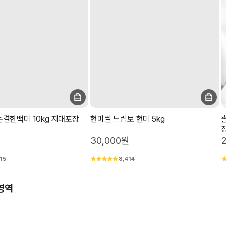
결한백미 10kg 지대포장
현미쌀 느림보 현미 5kg
30,000원
15
8,414
영역