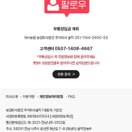
무통장입금 계좌
NH농협 농업회사법인 주식회사 솔직 351-1144-0900-53
고객센터 0507-1408-4667
*카톡상담시 꼭 주문정보와 함께 문의주세요
챗봇X 상담원연결후 문의주시면 순차답변드립니다
회사소개
이용약관
개인정보처리방침
FAQ
농업회사법인 주식회사솔직 | 대표자. 이은민
사업자등록번호. 8858601554
[사업자정보 확인]
통신판매업신고. 제-2021-전남나주-0102호
주소. 58291 전남 나주시 공산면 화산길 7-8 (화성리) 솔직한농부