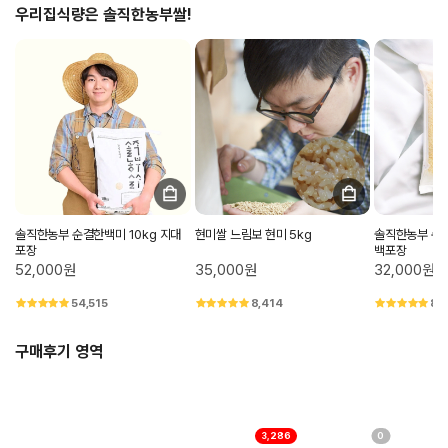
우리집식량은 솔직한농부쌀!
솔직한농부 순결한백미 10kg 지대
현미쌀 느림보 현미 5kg
솔직한농부 순결
포장
백포장
52,000원
35,000원
32,000원
54,515
8,414
8,
구매후기 영역
3,286
0