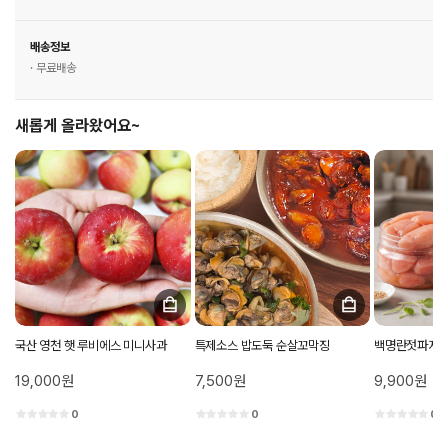
배송정보
· 무료배송
새롭게 올라왔어요~
국산 영천 햇 루비에스 미니사과
특제소스 밥도둑 순살꼬막징
백명란젓파지 
19,000원
7,500원
9,900원
0
0
0