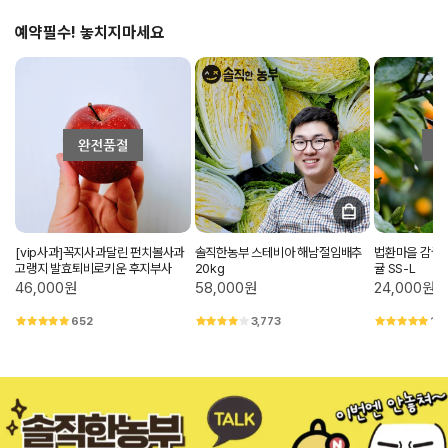
예약필수! 놓치지마세요
[vip사과]꼭지사과달린 펀치볼사과
솔직한농부 스테비아 해남절임배추
법환마을 감귤
고랭지 발효퇴비로키운 후지부사
20kg
귤 SS-L
46,000원
58,000원
24,000원
652
3,773
1,